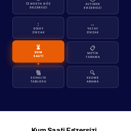
13 NOKTA GÖZ
ALTIGEN
EGZERSİZİ
EGZERSİZİ
↕️
↔️
DİKEY
YATAY
ZİKZAK
ZİKZAK
⏳
📋
KUM
METİN
SAATİ
TARAMA
🔢
🔍
SCHULTE
KELİME
TABLOSU
ARAMA
Kum Saati Egzersizi