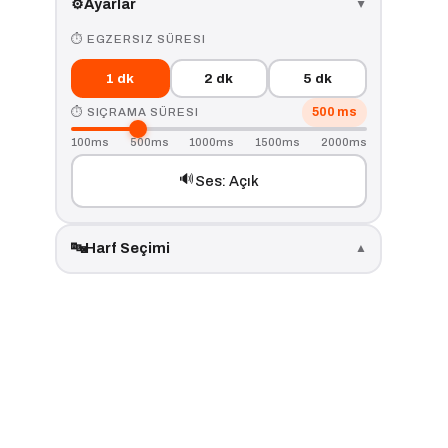
⚙️
Ayarlar
▲
⏱ EGZERSIZ SÜRESI
1 dk
2 dk
5 dk
500 ms
⏱ SIÇRAMA SÜRESI
100ms
500ms
1000ms
1500ms
2000ms
🔊
Ses: Açık
🔤
Harf Seçimi
▲